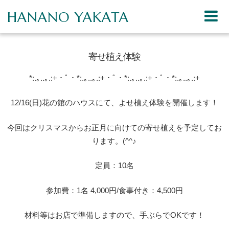
HANANO YAKATA
寄せ植え体験
*:.｡..｡.:+・ﾟ・*:.｡..｡.:+・ﾟ・*:.｡..｡.:+・ﾟ・*:.｡..｡.:+
12/16(日)花の館のハウスにて、よせ植え体験を開催します！
今回はクリスマスからお正月に向けての寄せ植えを予定してお
ります。(^^♪
定員：10名
参加費：1名 4,000円/食事付き：4,500円
材料等はお店で準備しますので、手ぶらでOKです！