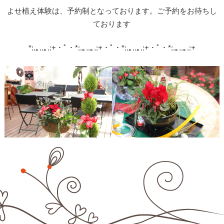
よせ植え体験は、予約制となっております。ご予約をお待ちし
ております
*:.｡..｡.:+・ﾟ・*:.｡..｡.:+・ﾟ・*:.｡..｡.:+・ﾟ・*:.｡..｡.:+