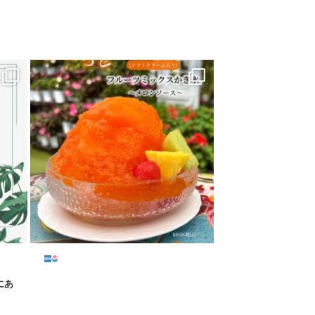
...
にあ