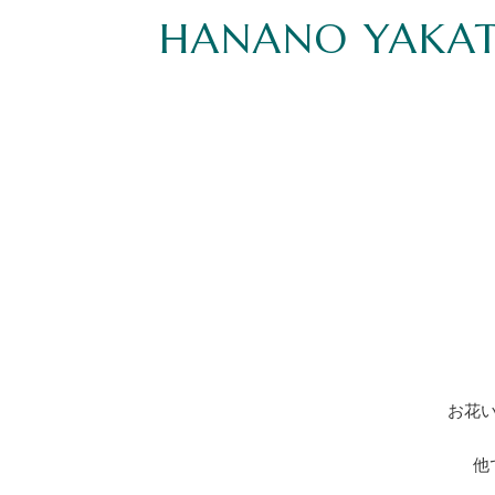
HANANO YAKA
お花い
他