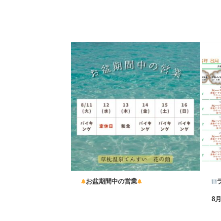
お盆期間中の営業
...
8
...