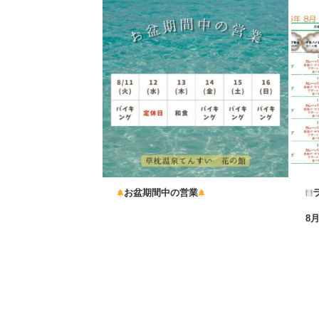
お盆期間中の営業
...
8
...