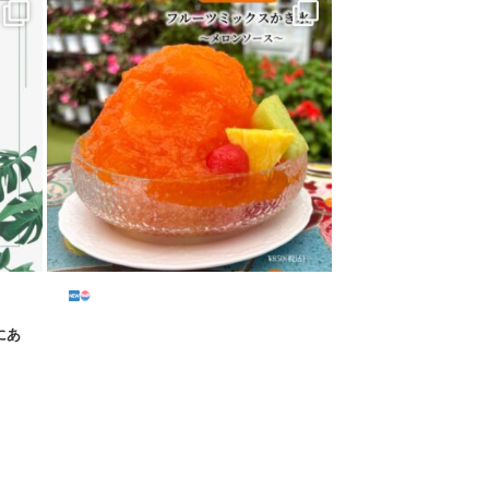
...
にあ