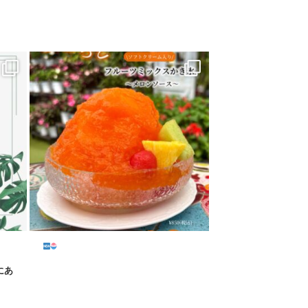
...
にあ