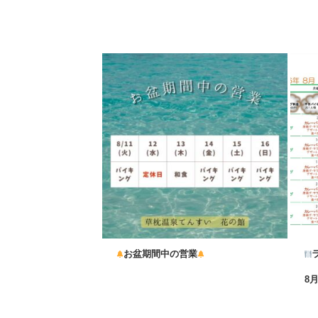
お盆期間中の営業
...
8
...